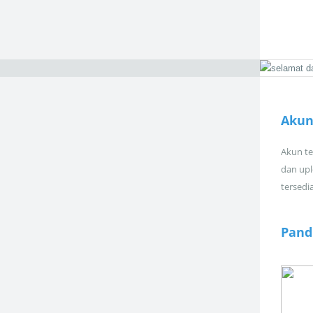
Akun
Akun tel
dan upl
tersedi
Pand