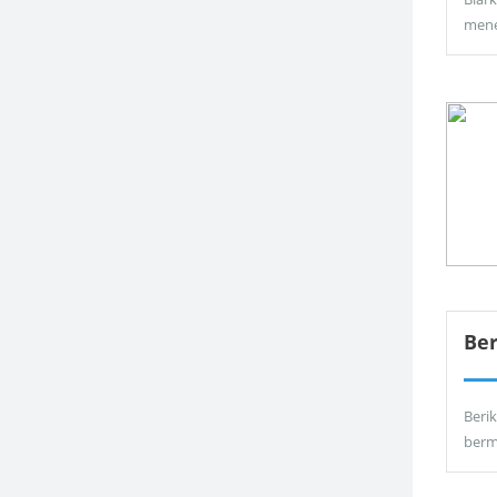
men
Be
Berik
berm