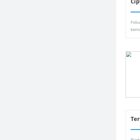
Ci
Foku
kemu
Ter
Biar